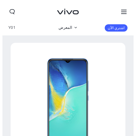
المعرض
Y01
اشتري الآن
نظرة عامة
المواصفات
Morocco(AR) | حدد البلد/المنطقة