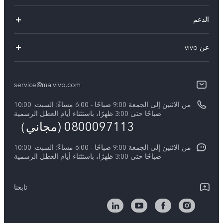
Y05
الدعم
Y31d
أسئلة تهمك
عن vivo
V70 FE
مركز الخدمة
معلومات عن الشركة
V60 Lite
Funtouch OS
service@ma.vivo.com
الأخبار
V40
مصادقة IMEI
من الاثنين إلى الجمعة 9:00 صباحًا - 6:00 مساءً؛ السبت: 10:00
الإشعارات القانونية
Y29
صباحًا حتى 3:00 ظهرًا، باستثناء أيام العطل الرسمية
اسعار قطع الغيار
0800097113 (مجاني）
نبذة عنا
Y21d
تحديثات النظام
من الاثنين إلى الجمعة 9:00 صباحًا - 6:00 مساءً؛ السبت: 10:00
الاستدامة
Y04
صباحًا حتى 3:00 ظهرًا، باستثناء أيام العطل الرسمية
توجيهات بشأن ضمان vivo
مركز الخصوصية لدى vivo
كل الموديلات
بيان الخصوصية بشأن خدمة العملاء
تابعنا