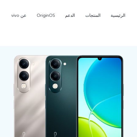
الرئيسية
المنتجات
الدعم
OriginOS
عن vivo
V60 Lite
Y31d
جديد