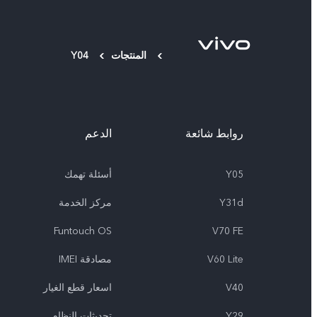
المنتجات
Y04
روابط شائعة
الدعم
Y05
أسئلة تهمك
Y31d
مركز الخدمة
Funtouch OS
V70 FE
V60 Lite
مصادقة IMEI
V40
اسعار قطع الغيار
Y29
تحديثات النظام