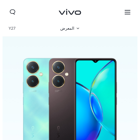
المعرض
Y27
نظرة عامة
المواصفات
Morocco(AR) | حدد البلد/المنطقة