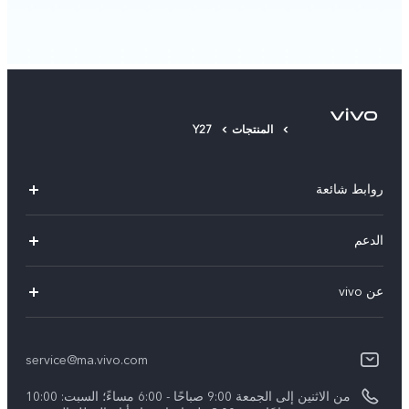
المنتجات
Y27
روابط شائعة
Y05
الدعم
Y31d
أسئلة تهمك
عن vivo
V70 FE
مركز الخدمة
معلومات عن الشركة
V60 Lite
Funtouch OS
service@ma.vivo.com
الأخبار
V40
مصادقة IMEI
من الاثنين إلى الجمعة 9:00 صباحًا - 6:00 مساءً؛ السبت: 10:00
الإشعارات القانونية