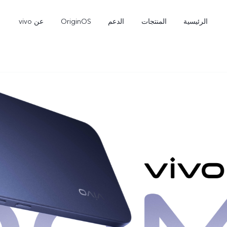
الرئيسية
المنتجات
الدعم
OriginOS
عن vivo
V60 Lite
Y31d
جديد