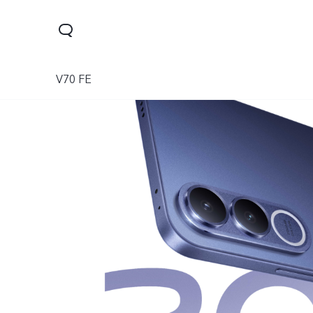
V70 FE
Y04