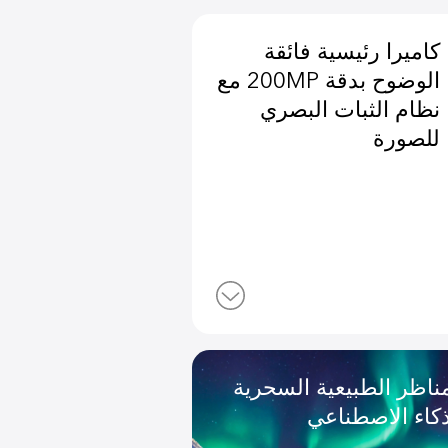
يسية فائقة
الوضوح بدقة ‎200MP مع
بات البصري