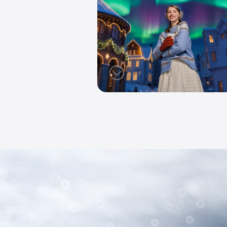
يعية السحرية
طناعي