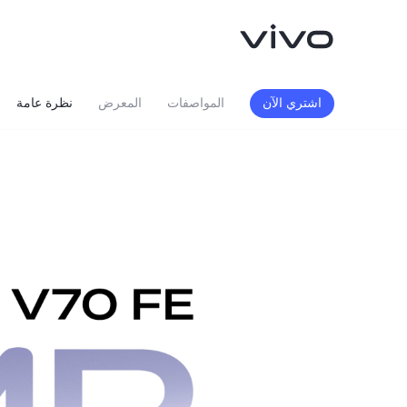
اشتري الآن
المواصفات
المعرض
نظرة عامة
V70 FE
Y05
جديد
جديد