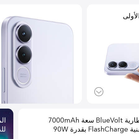
كاميرا رئ
‏‫نظام الث
للصورة