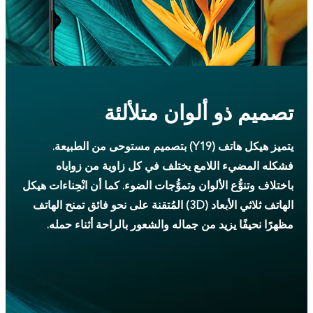
تصميم ذو ألوان متلألئة
يتميز هيكل هاتف (Y19) بتصميم مستوحى من الطبيعة.
فشكله المضيء اللامع يختلف في كل زاوية من زواياه
باختلاف وتنوُّع الألوان وتموُّجات الضوء. كما أن انْحِناءات هيكل
الهاتف ثلاثي الأبعاد (3D) المُتقنة على نحو فائق تمنح الهاتف
مظهرًا نحيفًا يزيد من جماله والشعور بالراحة أثناء حمله.