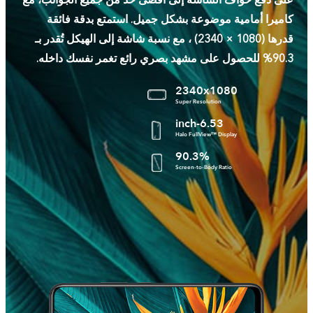
على دفع حواف الشاشة إلى أقصى حد من جميع الجوانب، مع
كاميرا أمامية موضوعة بشكل جميل. استمتع بدقة فائقة
قدرها (1080 × 2340) ، مع نسبة شاشة إلى الهيكل تُقدر بـ
90.3% للحصول على مشهد بصري رائع تغمر نفسك داخله.
2340x1080
Super Resolution
6.53-inch
Halo FullView™ Display
90.3%
Screen-to-Body Ratio