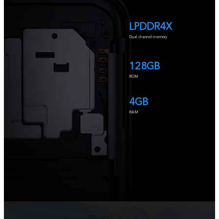
LPDDR4X
Dual channel memory
128GB
ROM
4GB
RAM