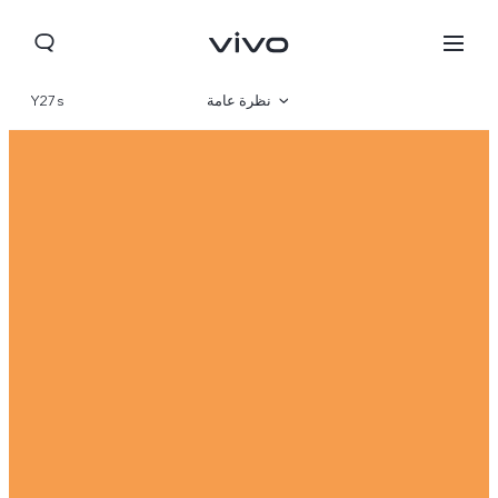
نظرة عامة
Y27s
المعرض
المواصفات
Morocco(AR) | حدد البلد/المنطقة