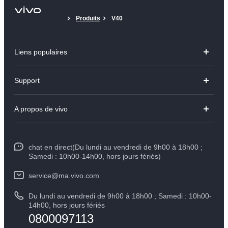
Produits
V40
Liens populaires
Y31d
Support
V70 FE
FAQs
A propos de vivo
V60 Lite
Centre de Services
Info
Y21d
Funtouch OS
chat en direct(Du lundi au vendredi de 9h00 à 18h00 ;
Presse
Y29
Samedi : 10h00-14h00, hors jours fériés)
Authentification IMEI
Mentions légales
Y04
service@ma.vivo.com
Prix des pièces de rechange
À propos de vivo
Du lundi au vendredi de 9h00 à 18h00 ; Samedi : 10h00-
Tous les modèles
Mise à jour du système
14h00, hors jours fériés
Durabilité
0800097113
Y05
L'état d'avancement de la réparation