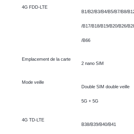
4G FDD-LTE
B1/B2/B3/B4/B5/B7/B8/B1
/B17/B18/B19/B20/B26/B2
/B66
Emplacement de la carte
2 nano SIM
Mode veille
Double SIM double veille
5G + 5G
4G TD-LTE
B38/B39/B40/B41