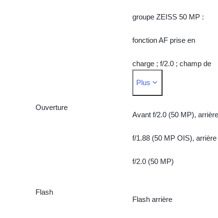
groupe ZEISS 50 MP :
fonction AF prise en
charge ; f/2.0 ; champ de
Plus
vision 92° ; objectif 5P
Ouverture
Caméra arrière :
Avant f/2.0 (50 MP), arrièr
Caméra principale OIS
f/1.88 (50 MP OIS), arrière
ZEISS 50 MP : fonction OI
f/2.0 (50 MP)
prise en charge ; f/1.88 ;
Flash
Flash arrière
champ de vision 84° ;