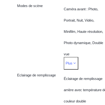
objectif 6P
Modes de scène
Caméra avant : Photo,
Caméra ultra grand-angle
Portrait, Nuit, Vidéo,
ZEISS 50 MP : fonction AF
Minifilm, Haute résolution,
prise en charge ; f/2.0 ;
Photo dynamique, Double
champ de vision 119° ;
vue
objectif 5P
Plus
Caméra arrière : Photo,
Eclairage de remplissage
Portrait, Nuit, Vidéo,
Éclairage de remplissage
Minifilm, Haute résolution,
arrière avec température d
Panorama, Documents,
couleur double