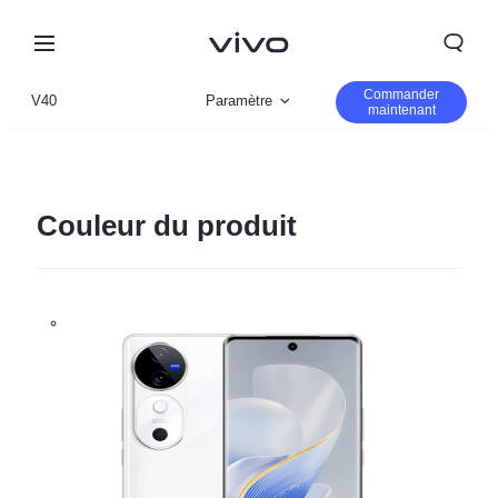
Commander
V40
Paramètre
maintenant
Vue d'ensemble
Gallerie
Couleur du produit
Morocco | Veuillez sélectionner le pays/la région