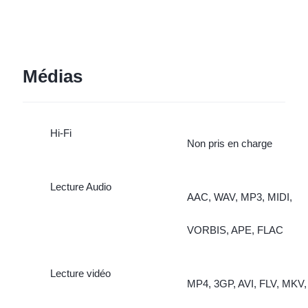
Ralenti, Accéléré, Super
lune, Astro, Pro, Instantané
Médias
Gastronomie, Photo
dynamique, Double vue
Hi-Fi
Non pris en charge
Lecture Audio
AAC, WAV, MP3, MIDI,
VORBIS, APE, FLAC
Lecture vidéo
MP4, 3GP, AVI, FLV, MKV,