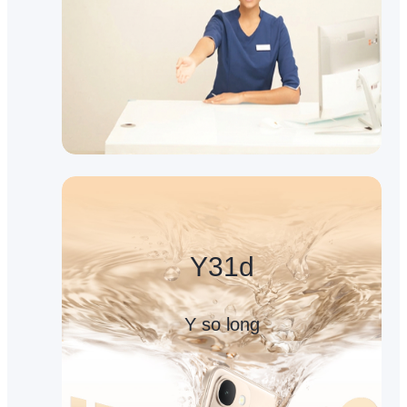
Y31d
Y so long