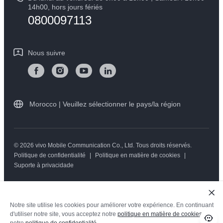
Mise à jour du système
14h00, hors jours fériés
Durabilité
0800097113
Y05
L'état d'avancement de la réparation
Centre de confidentialité vivo
Instructions de garantie vivo
Nous suivre
Morocco | Veuillez sélectionner le pays/la région
© 2026 vivo Mobile Communication Co., Ltd. Tous droits réservés.
Politique de confidentialité
|
Politique en matière de cookies
|
Suporte à privacidade
Notre site utilise les cookies pour améliorer votre expérience. En continuant
d'utiliser notre site, vous acceptez notre
politique en matière de cookies
et