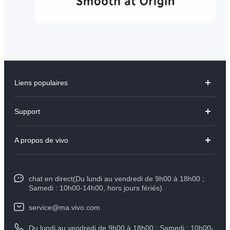
Liens populaires
Y31d
Support
V70 FE
FAQs
A propos de vivo
V60 Lite
Centre de Services
Info
Y21d
Funtouch OS
chat en direct(Du lundi au vendredi de 9h00 à 18h00 ;
Presse
Y29
Samedi : 10h00-14h00, hors jours fériés)
Authentification IMEI
Mentions légales
Y04
service@ma.vivo.com
Prix des pièces de rechange
À propos de vivo
Du lundi au vendredi de 9h00 à 18h00 ; Samedi : 10h00-
Tous les modèles