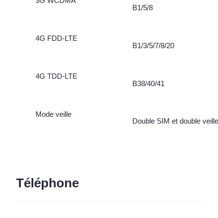
3G WCDMA
B1/5/8
4G FDD-LTE
B1/3/5/7/8/20
4G TDD-LTE
B38/40/41
Mode veille
Double SIM et double veill
Téléphone