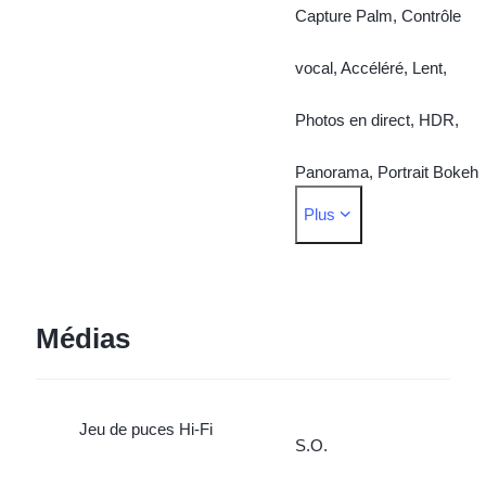
Capture Palm, Contrôle
vocal, Accéléré, Lent,
Photos en direct, HDR,
Panorama, Portrait Bokeh
Plus
(appareil photo avant
unique), Filigrane, Beauté
du visage AI, Filtre
Médias
d’appareil photo, Appareil
Jeu de puces Hi-Fi
photo super grand-angle
S.O.