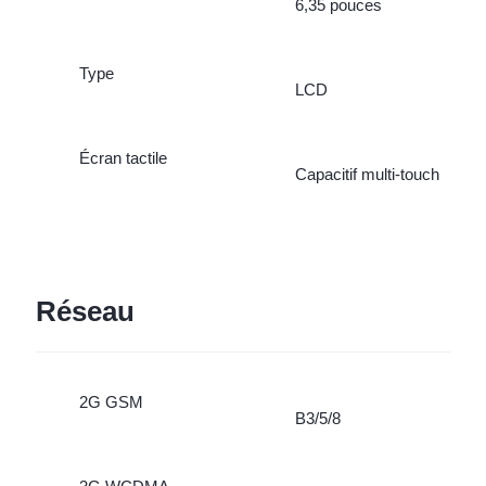
6,35 pouces
Type
LCD
Écran tactile
Capacitif multi-touch
Réseau
2G GSM
B3/5/8