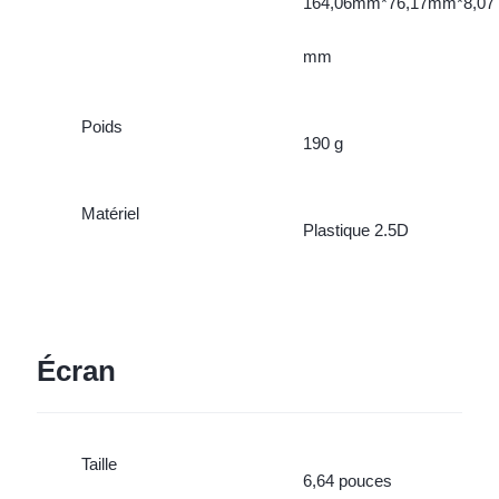
164,06mm*76,17mm*8,07
mm
Poids
190 g
Matériel
Plastique 2.5D
Écran
Taille
6,64 pouces