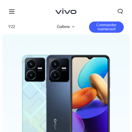
Commander
Y22
Gallerie
maintenant
Vue d'ensemble
Paramètre