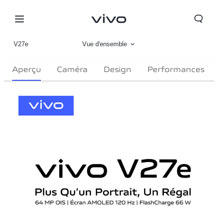
V27e
Vue d'ensemble
Gallerie
Aperçu
Caméra
Design
Performances
Paramètre
Morocco | Veuillez sélectionner le pays/la région