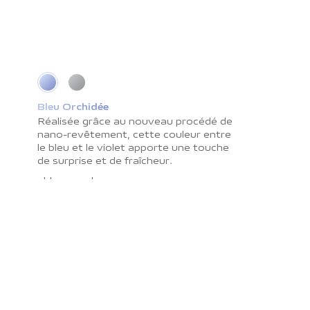
Bleu Orchidée
Gris Cosmique
Réalisée grâce au nouveau procédé de
La surface lisse interagit
nano-revêtement, cette couleur entre
merveilleusement avec l’ombre et la
le bleu et le violet apporte une touche
lumière tout en résistant aux traces de
de surprise et de fraîcheur.
doigts. C’est une couleur qui vous
apportera paix et sérénité.