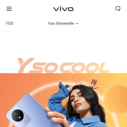
Y02t
Vue d'ensemble
Gallerie
Paramètre
Morocco | Veuillez sélectionner le pays/la région