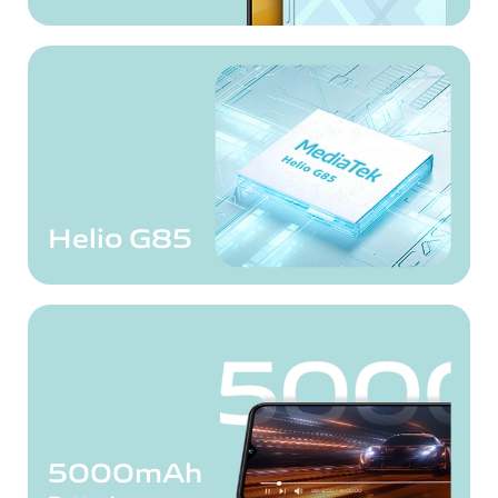
Helio G85
5000mAh