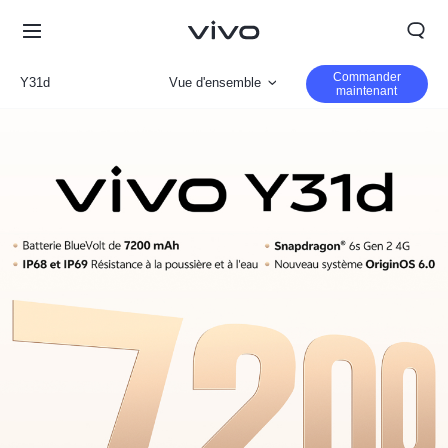
Commander
Y31d
Vue d'ensemble
maintenant
Gallerie
Paramètre
Morocco | Veuillez sélectionner le pays/la région