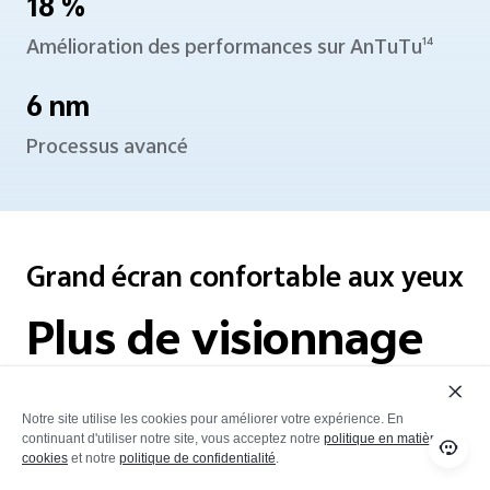
18 %
Amélioration des performances sur AnTuTu
14
6 nm
Processus avancé
Grand écran confortable aux yeux
Plus de visionnage
Moins de fatigue.
Notre site utilise les cookies pour améliorer votre expérience. En
continuant d'utiliser notre site, vous acceptez notre
politique en matière de
Profitez d'une clarté exceptionnelle avec
cookies
et notre
politique de confidentialité
.
moins de fatigue aux yeux. Écran LCD anti-