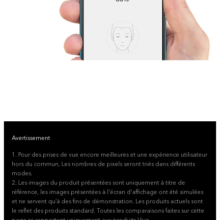
Avertissement
1. Pour des prises de vue encore meilleures et une expérience utilisateur
hors du commun, Les nombres de pixels seront triés dans différents
modes.
2. Les images du produit présentées sont uniquement à titre de
référence, les images présentées à l'écran d'affichage ont été simulées
et ne servent qu’à des fins de démonstration. Les produits actuels sont
le reflet des produits standard. Toutes les comparaisons faites sur cette