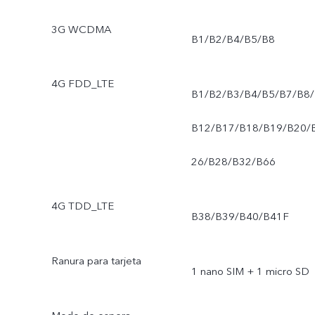
3G WCDMA
B1/B2/B4/B5/B8
4G FDD_LTE
B1/B2/B3/B4/B5/B7/B8/
B12/B17/B18/B19/B20/
26/B28/B32/B66
4G TDD_LTE
B38/B39/B40/B41F
Ranura para tarjeta
1 nano SIM + 1 micro SD