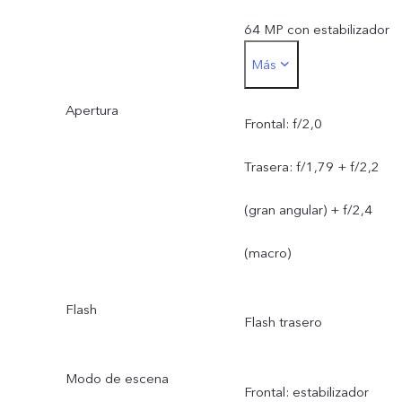
64 MP con estabilizador
Más
de imagen óptico y
Apertura
autoenfoque + 8 MP (gra
Frontal: f/2,0
angular) +2 MP (macro)
Trasera: f/1,79 + f/2,2
(gran angular) + f/2,4
(macro)
Flash
Flash trasero
Modo de escena
Frontal: estabilizador