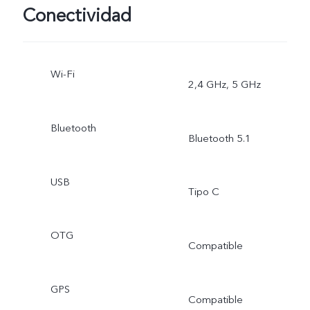
ultraestable, súper macro,
Conectividad
retrato bokeh, retrato de
múltiples estilos
Wi-Fi
2,4 GHz, 5 GHz
Bluetooth
Bluetooth 5.1
USB
Tipo C
OTG
Compatible
GPS
Compatible