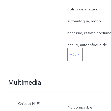
óptico de imagen,
autoenfoque, modo
nocturno, retrato nocturn
con IA, autoenfoque de
Más
ojos, video en 4K, video
ultraestable, filtros de luz,
belleza facial de niños,
Multimedia
retención de marcas de
Chipset Hi-Fi
belleza, afinamiento de
No compatible