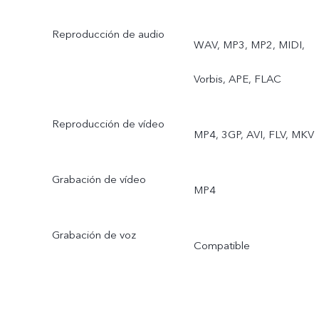
cabeza, doble exposición,
Reproducción de audio
WAV, MP3, MP2, MIDI,
belleza facial en videos,
Vorbis, APE, FLAC
video de doble vista
Trasera: establizador
Reproducción de vídeo
MP4, 3GP, AVI, FLV, MKV
óptico de imagen, video
Grabación de vídeo
en 4K, autoenfoque de
MP4
ojos, modo nocturno,
Grabación de voz
Compatible
angular ultragrande
nocturno, video