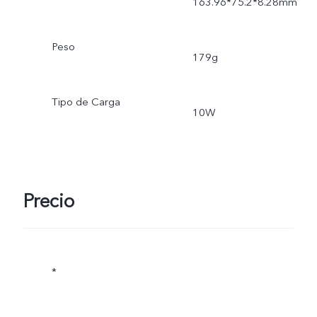
163.96*75.2*8.28mm
Peso
179g
Tipo de Carga
10W
Precio
*