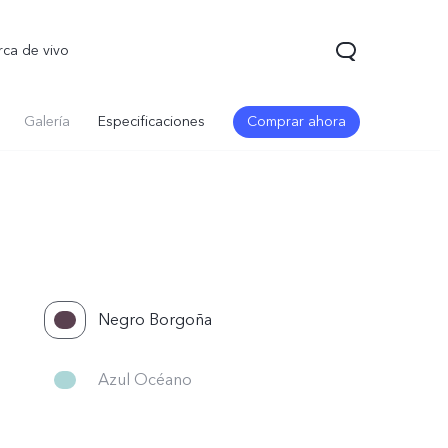
rca de vivo
Galería
Especificaciones
Comprar ahora
Negro Borgoña
5 Pro
T5
nuevo
nuevo
Azul Océano