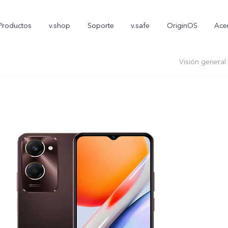
Productos
v.shop
Soporte
v.safe
OriginOS
Ace
Visión general
V70 FE
Y05
T
nuevo
nuevo