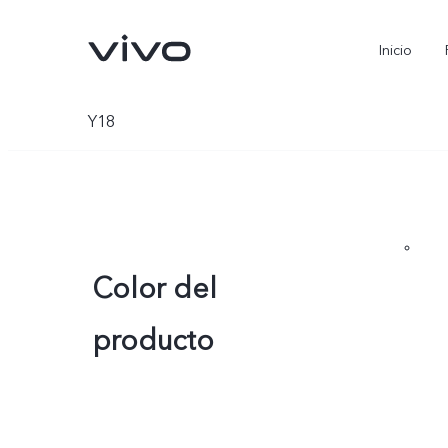
Inicio
Y18
Color del
producto
X300 Pro
V70
nuevo
nuevo