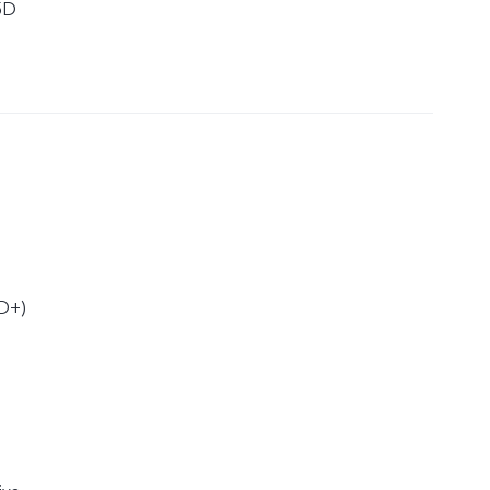
5D
D+)