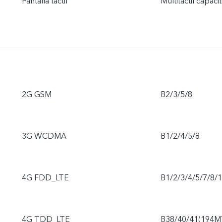
Pantalla táctil
Multitáctil capacit
2G GSM
B2/3/5/8
3G WCDMA
B1/2/4/5/8
4G FDD_LTE
B1/2/3/4/5/7/8/
4G TDD_LTE
B38/40/41(194M