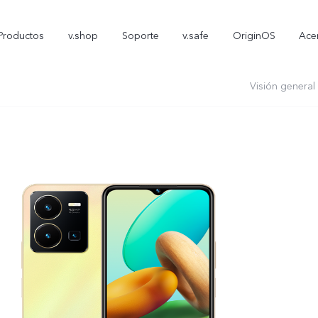
Productos
v.shop
Soporte
v.safe
OriginOS
Ace
Visión general