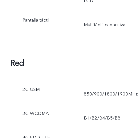
LCD
Pantalla táctil
Multitáctil capacitiva
Red
2G GSM
850/900/1800/1900MHz
3G WCDMA
B1/B2/B4/B5/B8
4G FDD_LTE