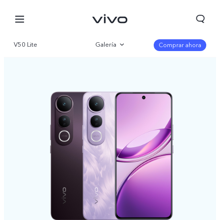
V50 Lite
Galería
Comprar ahora
Visión general
Especificaciones