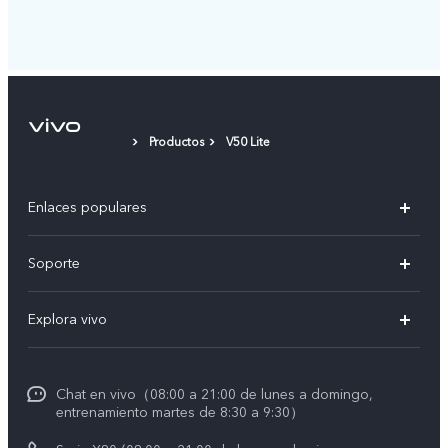
Productos
V50 Lite
Enlaces populares
X300 Pro
Soporte
V60 Lite 5G
T&C v.safe
Explora vivo
Y29
Funtouch OS
Noticias
Y05
Centro de servicio
Chat en vivo（08:00 a 21:00 de lunes a domingo,
La vida en vivo
entrenamiento martes de 8:30 a 9:30）
Autenticación de IMEI
Acerca de nosotros