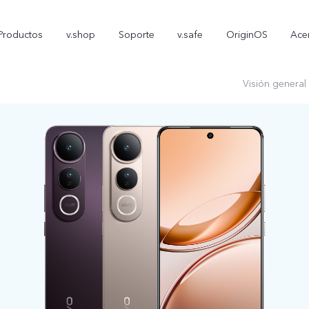
Productos
v.shop
Soporte
v.safe
OriginOS
Ace
Visión general
V70 FE
Y05
T
nuevo
nuevo