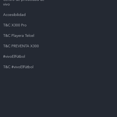
vivo
Accesibilidad
T&C X300 Pro
T&C Playera Telcel
T&C PREVENTA X300
#vivoElFútbol
T&C #vivoElFútbol