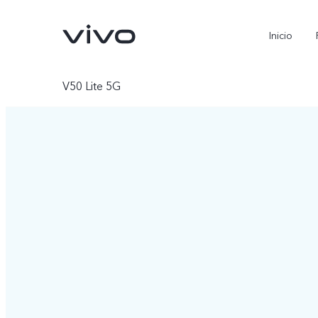
Inicio
V50 Lite 5G
X300 Pro
V70
nuevo
nuevo