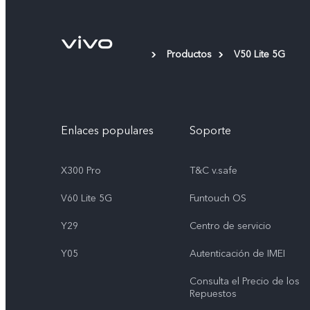
Productos
V50 Lite 5G
Enlaces populares
Soporte
X300 Pro
T&C v.safe
V60 Lite 5G
Funtouch OS
Y29
Centro de servicio
Y05
Autenticación de IMEI
Consulta el Precio de los
Repuestos