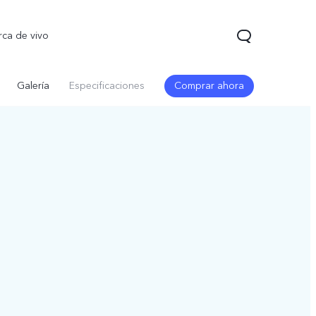
rca de vivo
Galería
Especificaciones
Comprar ahora
5 Pro
T5
nuevo
nuevo