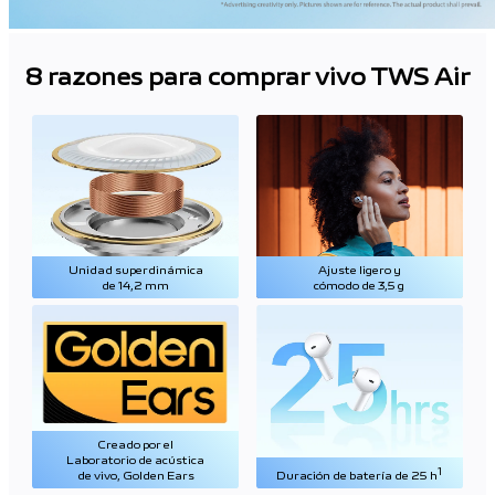
8 razones para comprar vivo TWS Air
Unidad superdinámica
Ajuste ligero y
de 14,2 mm
cómodo de 3,5 g
Creado por el
Laboratorio de acústica
1
de vivo, Golden Ears
Duración de batería de 25 h