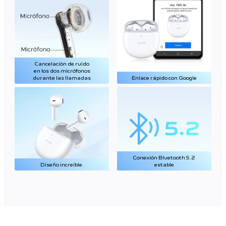
Cancelación de ruido
en los dos micrófonos
durante las llamadas
Enlace rápido con Google
Conexión Bluetooth 5.2
Diseño increíble.
estable