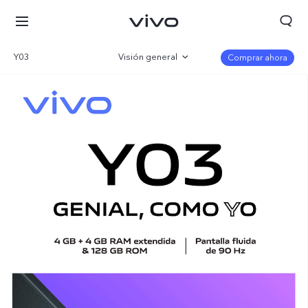
Y03
Visión general
Comprar ahora
Galería
Especificaciones