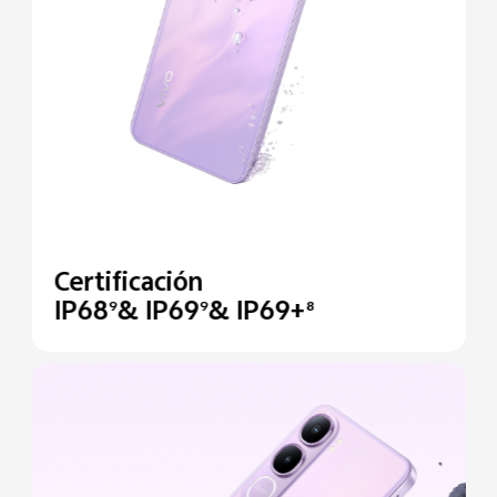
Certificación
IP68
& IP69
& IP69+
9
9
8