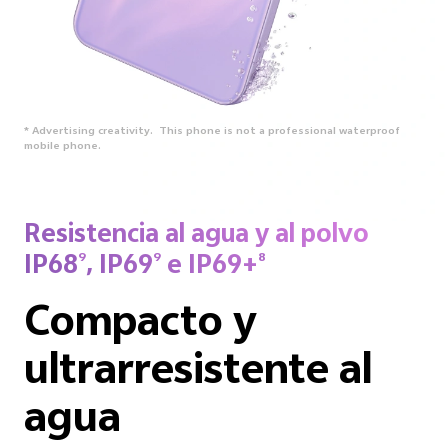
* Advertising creativity. This phone is not a professional waterproof
mobile phone.
Resistencia al agua y al polvo
IP68
, IP69
e IP69+
9
9
8
Compacto y
ultrarresistente al
agua