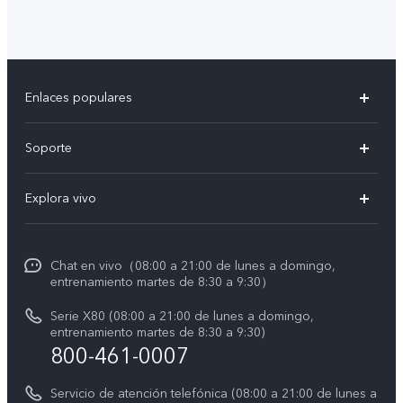
Enlaces populares
X300 Pro
Soporte
V60 Lite 5G
T&C v.safe
Explora vivo
Y29
Funtouch OS
Noticias
Y05
Centro de servicio
Chat en vivo（08:00 a 21:00 de lunes a domingo,
La vida en vivo
entrenamiento martes de 8:30 a 9:30）
Autenticación de IMEI
Acerca de nosotros
Serie X80 (08:00 a 21:00 de lunes a domingo,
Consulta el Precio de los Repuestos
entrenamiento martes de 8:30 a 9:30)
Avisos legales
800-461-0007
Manual de usuario
Sostenibilidad
Servicio de atención telefónica (08:00 a 21:00 de lunes a