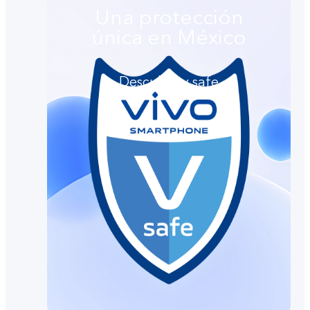
Una protección
única en México
Descubre v.safe