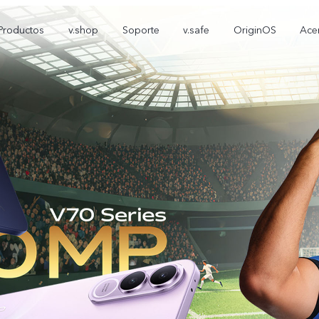
Productos
v.shop
Soporte
v.safe
OriginOS
Ace
V70 FE
Y05
T5
nuevo
nuevo