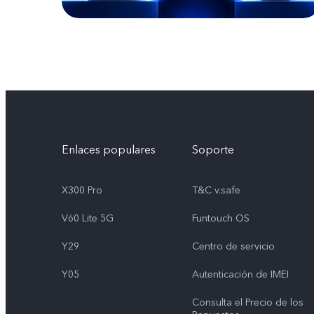
Enlaces populares
Soporte
X300 Pro
T&C v.safe
V60 Lite 5G
Funtouch OS
Y29
Centro de servicio
Y05
Autenticación de IMEI
Consulta el Precio de los