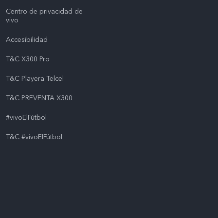
Centro de privacidad de
vivo
Accesibilidad
T&C X300 Pro
T&C Playera Telcel
T&C PREVENTA X300
#vivoElFútbol
T&C #vivoElFútbol