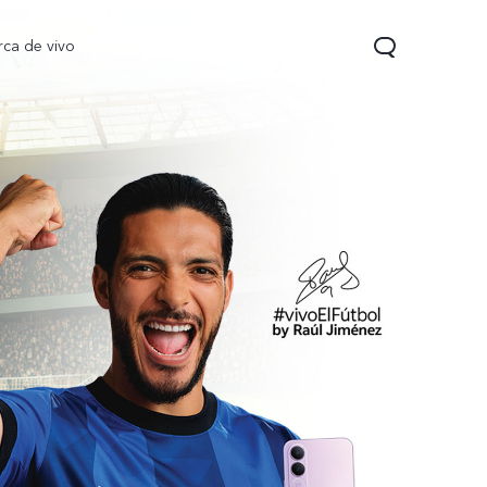
rca de vivo
 Pro
T5
nuevo
nuevo