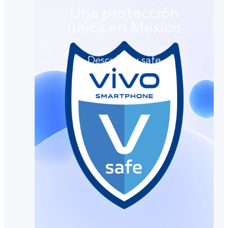
Una protección
única en México
Descubre v.safe