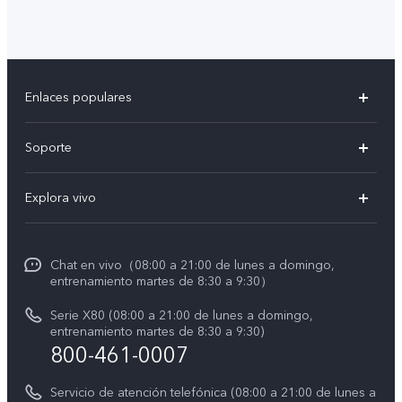
Enlaces populares
X300 Pro
Soporte
V60 Lite 5G
T&C v.safe
Explora vivo
Y29
Funtouch OS
Noticias
Y05
Centro de servicio
Chat en vivo（08:00 a 21:00 de lunes a domingo,
La vida en vivo
entrenamiento martes de 8:30 a 9:30）
Autenticación de IMEI
Acerca de nosotros
Serie X80 (08:00 a 21:00 de lunes a domingo,
Consulta el Precio de los Repuestos
entrenamiento martes de 8:30 a 9:30)
Avisos legales
800-461-0007
Manual de usuario
Sostenibilidad
Servicio de atención telefónica (08:00 a 21:00 de lunes a