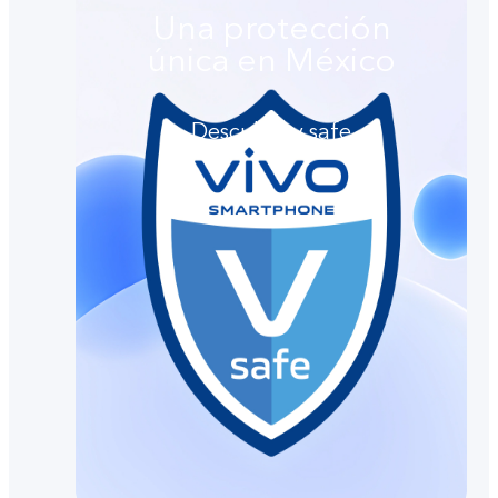
Una protección
única en México
Descubre v.safe