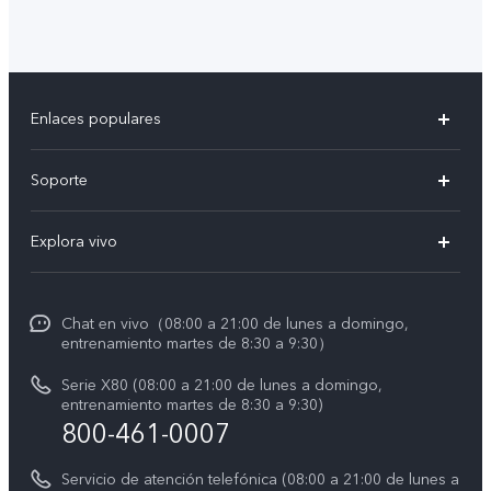
Enlaces populares
X300 Pro
Soporte
V60 Lite 5G
T&C v.safe
Explora vivo
Y29
Funtouch OS
Noticias
Y05
Centro de servicio
Chat en vivo（08:00 a 21:00 de lunes a domingo,
La vida en vivo
entrenamiento martes de 8:30 a 9:30）
Autenticación de IMEI
Acerca de nosotros
Serie X80 (08:00 a 21:00 de lunes a domingo,
Consulta el Precio de los Repuestos
entrenamiento martes de 8:30 a 9:30)
Avisos legales
800-461-0007
Manual de usuario
Sostenibilidad
Servicio de atención telefónica (08:00 a 21:00 de lunes a