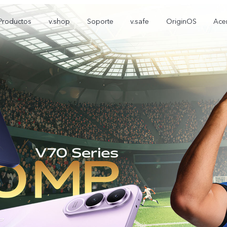
Productos
v.shop
Soporte
v.safe
OriginOS
Ace
V70 FE
Y05
T5
nuevo
nuevo