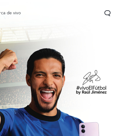
rca de vivo
 Pro
T5
nuevo
nuevo