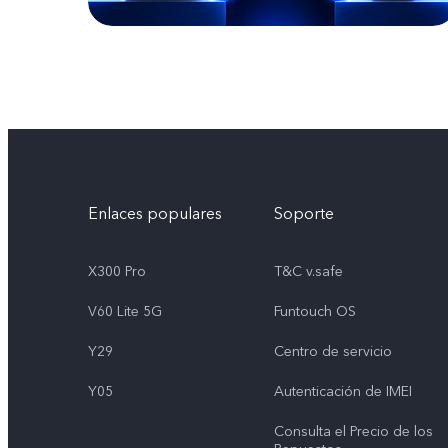
Enlaces populares
Soporte
X300 Pro
T&C v.safe
V60 Lite 5G
Funtouch OS
Y29
Centro de servicio
Y05
Autenticación de IMEI
Consulta el Precio de los