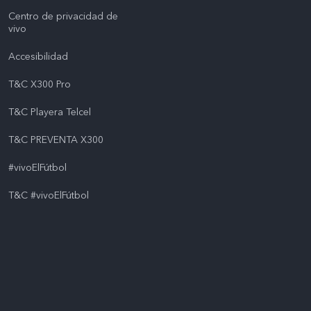
Centro de privacidad de
vivo
Accesibilidad
T&C X300 Pro
T&C Playera Telcel
T&C PREVENTA X300
#vivoElFútbol
T&C #vivoElFútbol