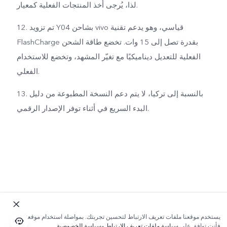
لذا، يُرجى أخذ المنتجات الفعلية كمعيار.
12. تم تزويد Y04 بشاحن vivo قياسي، وهو يدعم تقنية
FlashCharge بقدرة تصل إلى 15 وات. تخضع طاقة الشحن
الفعلية للتعديل ديناميكيًا مع تغيّر المشهد، وتخضع للاستخدام
الفعلي.
13. بالنسبة إلى تركيا، لا يتم دعم النسخة المطبوعة من دليل
البدء السريع في أثناء توفر الإصدار الرقمي.
يستخدم موقعنا ملفات تعريف الارتباط لتحسين تجربتك. بمواصلة استخدام موقعنا؛
فأنت توافق على
سياسة ملفات تعريف الارتباط
و
سياسة الخصوصية
.