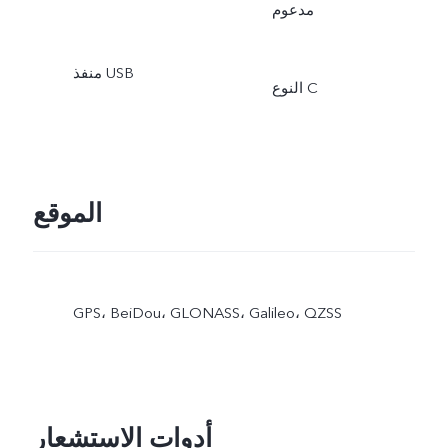
مدعوم
منفذ USB
النوع C
الموقع
GPS،‏ BeiDou،‏ GLONASS،‏ Galileo،‏ QZSS
أدوات الاستشعار