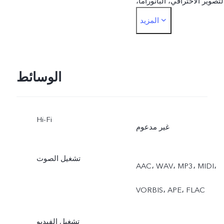
لتصوير الاحترافي، البانوراما،
المزيد
المستندات
الجهة الأمامية: الصور،
التصوير الليلي، البورتريه،
الوسائط
الفيديو، الصورة الحية
Hi-Fi
غير مدعوم
تشغيل الصوت
AAC، ‏WAV، ‏MP3، ‏MIDI،
‏VORBIS، ‏APE، ‏FLAC
تشغيل الفيديو