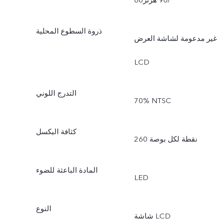
60‏/90 هرتز
ذروة السطوع المحلية
غير مدعومة لشاشة العرض
LCD
التدرج اللوني
‎70% NTSC
كثافة البكسل
260 نقطة لكل بوصة
المادة الباعثة للضوء
LED
النوع
شاشة LCD