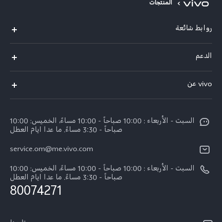
المنتجات
روابط شائعة
X300 Pro (New)
الدعم
X300 (New)
الاسئلة الشائعة
vivo عن
X200 FE (New)
مركز الخدمة
الإشعارات القانونية
Y29s 5G
Funtouch OS
السبت - الأربعاء : 10:00 صباحاً - 10:00 مساءً، الخميس: 10:00
نبذة عنا
Y39 5G
صباحاً - 3:30 مساءً. ما عدا ايام العطل
مصادقة IMEI
مركز الخصوصية لدى vivo
service.om@me.vivo.com
V50 Lite 5G
اسعار قطع الغيار
السبت - الأربعاء : 10:00 صباحاً - 10:00 مساءً، الخميس: 10:00
V50 5G
ضمان الشركة المصنعة فيفو
صباحاً - 3:30 مساءً. ما عدا ايام العطل
80074271
بيان الخصوصية بشأن خدمة العملاء