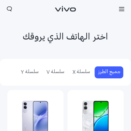
اختر الهاتف الذي يروقك
جميع الطرز
سلسلة X
سلسلة V
سلسلة Y
Oman(ar) | حدد البلد/المنطقة