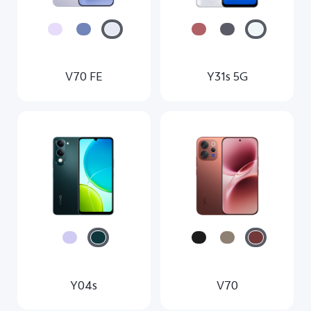
V70 FE
Y31s 5G
Y04s
V70