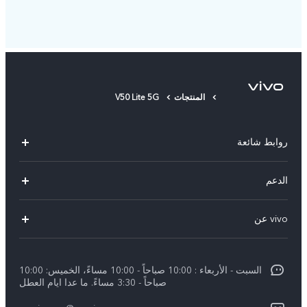
المنتجات
V50 Lite 5G
روابط شائعة
X300 Pro (New)
الدعم
X300 (New)
الاسئلة الشائعة
vivo عن
X200 FE (New)
مركز الخدمة
الإشعارات القانونية
Y29s 5G
Funtouch OS
السبت - الأربعاء : 10:00 صباحاً - 10:00 مساءً، الخميس: 10:00
نبذة عنا
Y39 5G
صباحاً - 3:30 مساءً. ما عدا ايام العطل
مصادقة IMEI
مركز الخصوصية لدى vivo