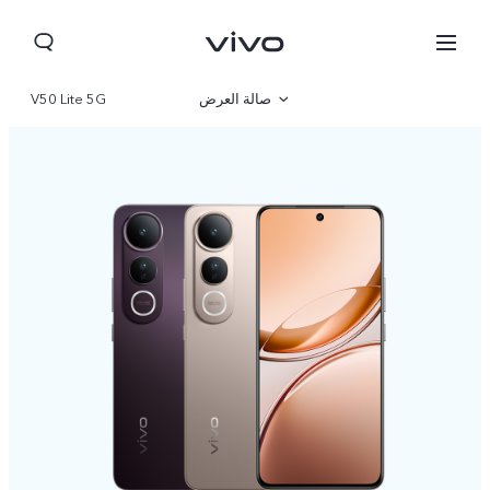
صالة العرض
V50 Lite 5G
نظرة عامة
مواصفات المنتج
Oman(ar) | حدد البلد/المنطقة