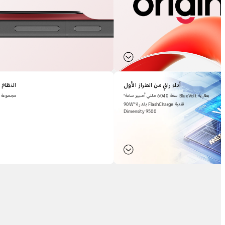
أداء راقٍ من الطراز الأول
النظام 
بطارية BlueVolt سعة 6040 مللي أمبير ساعة
مجموعة م
8
تقنية FlashCharge بقدرة 90W
10
Dimensity 9500