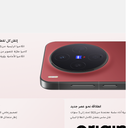
إتقان كل لقطة ب
الكاميرا الرئيسية من ZEISS بدقة ‎200 ميجابكسل
كاميرا مقرّبة للتصوير عن بُعد بنظا
انطلاقة نحو عصر جديد
تجربة أداء سلسة معتمدة من SGS تمتد إلى 5 سنوات
تصميم زجاجي ثلا
نقل سلس بفضل تكامل النظام البيئي
إطار متماثل فائق ال