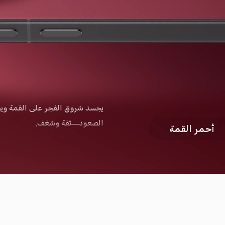
يجسد شروق الفجر على القمة وي
الصعود—ثقة وشغف.
لون أسود عميق ومُتفرّد، يكشف 
أدق تفاصيله الهادئة.
الأسود النخبوي