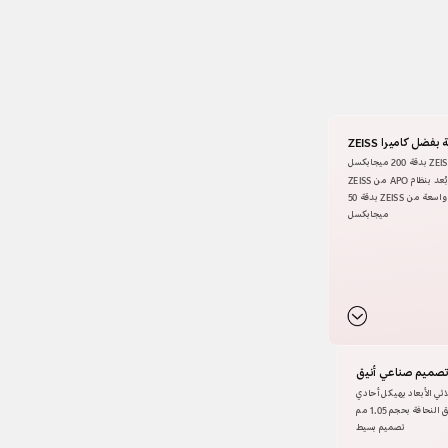
فضل كاميرا ZEISS
م APO من ZEISS
الكاميرا الأمامية بزاوية واسعة من ZEISS بدقة ‎50
ميجابكسل
تصميم صناعي أنيق
ثي الأبعاد بهيكل أحادي
نحافة بحجم 1.05 مم
تصميم بسيط