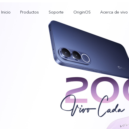
Inicio
Productos
Soporte
OriginOS
Acerca de vivo
V60 Lite
Y05
Y
nuevo
nuevo