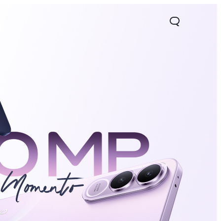
11d
Y21d
Y29
nuevo
nuevo