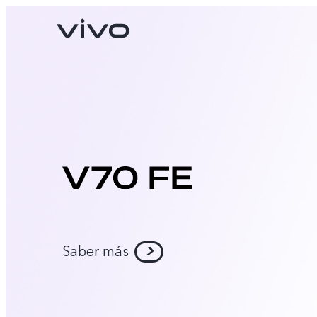
V70
V70 FE
nuevo
nuevo
Saber más