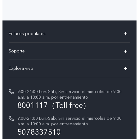
Enlaces populares
V50
Soporte
V50 Lite
Centro de servicio
Explora vivo
Y19s
Verificación de IMEI
Avisos legales
Manual de usuario
9:00-21:00 Lun.-Sáb, Sin servicio el miercoles de 9:00
Acerca de nosotros
a.m. a 10:00 a.m. por entrenamiento
Instrucciones de la garantía de vivo
8001117（Toll free）
Centro de privacidad de vivo
Declaración de privacidad para Servicio
9:00-21:00 Lun.-Sáb, Sin servicio el miercoles de 9:00
a.m. a 10:00 a.m. por entrenamiento
Consulta el Precio de los Repuestos
5078337510