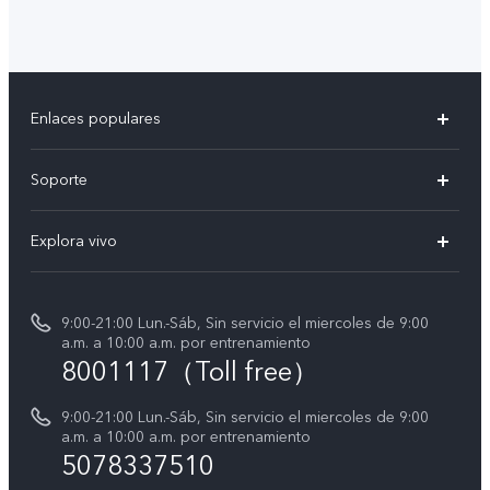
Enlaces populares
V50
Soporte
V50 Lite
Centro de servicio
Explora vivo
Y19s
Verificación de IMEI
Avisos legales
Manual de usuario
9:00-21:00 Lun.-Sáb, Sin servicio el miercoles de 9:00
Acerca de nosotros
a.m. a 10:00 a.m. por entrenamiento
Instrucciones de la garantía de vivo
8001117（Toll free）
Centro de privacidad de vivo
Declaración de privacidad para Servicio
9:00-21:00 Lun.-Sáb, Sin servicio el miercoles de 9:00
a.m. a 10:00 a.m. por entrenamiento
Consulta el Precio de los Repuestos
5078337510