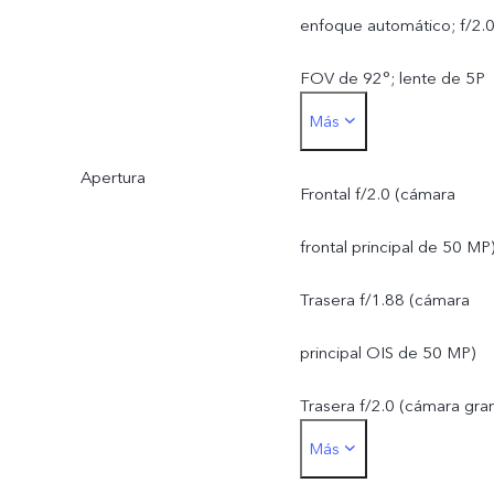
enfoque automático; f/2.0
FOV de 92°; lente de 5P
Más
Cámara trasera:
Apertura
Cámara principal de
Frontal f/2.0 (cámara
50 MP: OIS; f/1.88; FOV
frontal principal de 50 MP
de 84°; lente 6P
Trasera f/1.88 (cámara
Lente gran angular de
principal OIS de 50 MP)
50 MP: enfoque
Trasera f/2.0 (cámara gra
Más
automático; f/2.0; FOV d
angular de 50 MP)