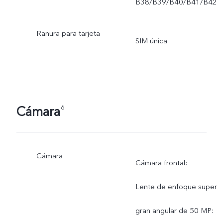
B38/B39/B40/B41/B42
Ranura para tarjeta
SIM única
Cámara
6
Cámara
Cámara frontal:
Lente de enfoque super
gran angular de 50 MP: