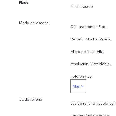
119,4°; lente de 5P
Flash
Flash trasero
Modo de escena
Cámara frontal: Foto,
Retrato, Noche, Video,
Micro película, Alta
resolución, Vista doble,
Foto en vivo
Más
Cámara trasera principal:
luz de relleno
Foto, Retrato, Noche,
Luz de relleno trasera con
Video, Micro película, Alta
temperatura de doble