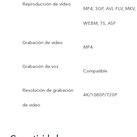
Reproducción de vídeo
Profesional, Alta
MP4, 3GP, AVI, FLV, MKV,
resolución, Documento
WEBM, TS, ASF
Ultra HD
Grabación de vídeo
MP4
Grabación de voz
Compatible
Resolución de grabación
4K/1080P/720P
de video