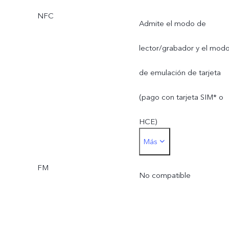
NFC
Admite el modo de
lector/grabador y el mod
de emulación de tarjeta
(pago con tarjeta SIM* o
HCE)
Más
* La tarjeta SIM que se
FM
utiliza para el pago con
No compatible
tarjeta SIM solo se puede
insertar en la ranura para