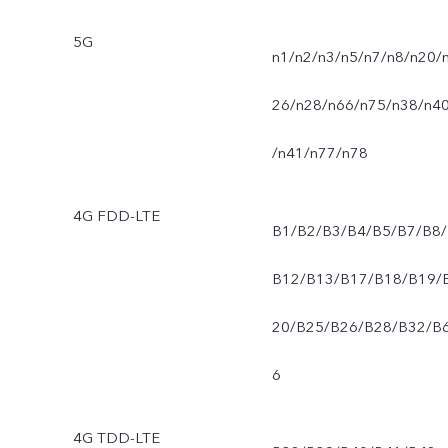
5G
n1/n2/n3/n5/n7/n8/n20/
26/n28/n66/n75/n38/n4
/n41/n77/n78
4G FDD-LTE
B1/B2/B3/B4/B5/B7/B8/
B12/B13/B17/B18/B19/
20/B25/B26/B28/B32/B
6
4G TDD-LTE