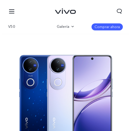
V50
Galería
Comprar ahora
Visión general
Especificaciones