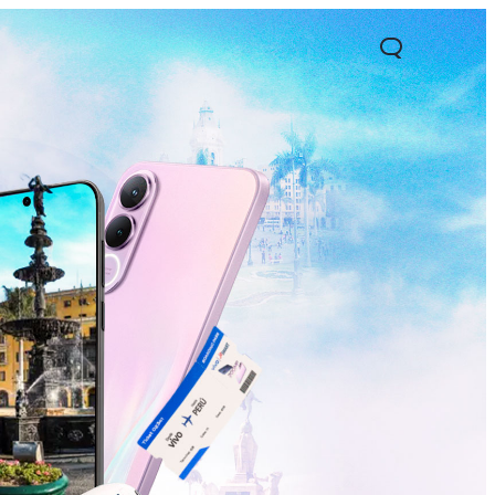
1 5G
Y05
Y31 5G
nuevo