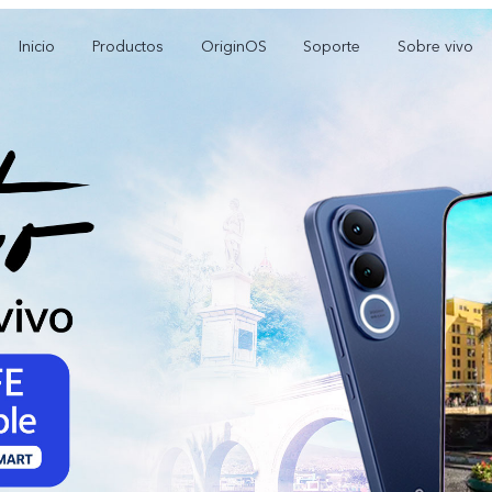
Inicio
Productos
OriginOS
Soporte
Sobre vivo
V70 FE
Y21 5G
Y1
nuevo