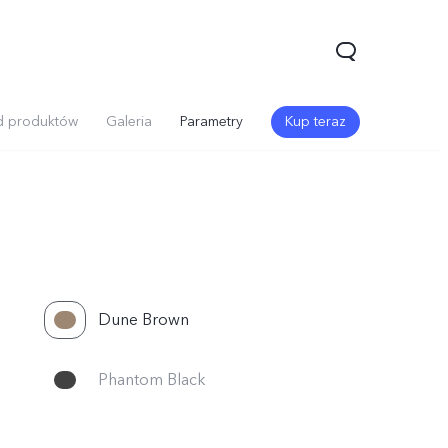
d produktów
Galeria
Parametry
Kup teraz
Dune Brown
V70
V70 Lite 5G
Y31 5G
Nowe:
Nowe:
Nowe:
Phantom Black