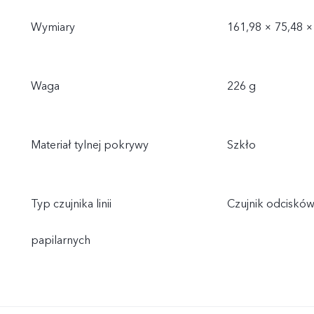
Wymiary
161,98 × 75,48 
Waga
226 g
Materiał tylnej pokrywy
Szkło
Typ czujnika linii
Czujnik odciskó
papilarnych