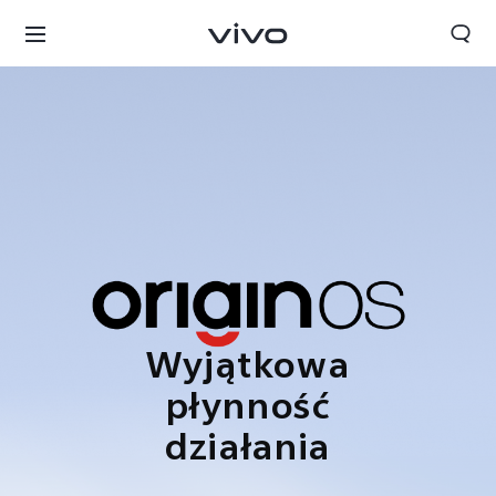
Wyjątkowa
płynność
Polska | Wybierz kraj/region
działania