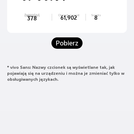
Supported
Character count
Scripts
Languages
61,902
8
378
Pobierz
* vivo Sans: Nazwy czcionek są wyświetlane tak, jak
pojawiają się na urządzeniu i można je zmieniać tylko w
obsługiwanych językach.