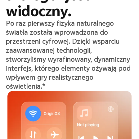
szczególe.
System wykorzystuje nową, przejrzystą
kolorystykę, która nadaje interfejsowi
wrażenie lekkości i wyrazistości,
potęgując głębię
i jednocześnie zachowując ostrość,
wyrazistość
i czytelność tekstu oraz ikon.*