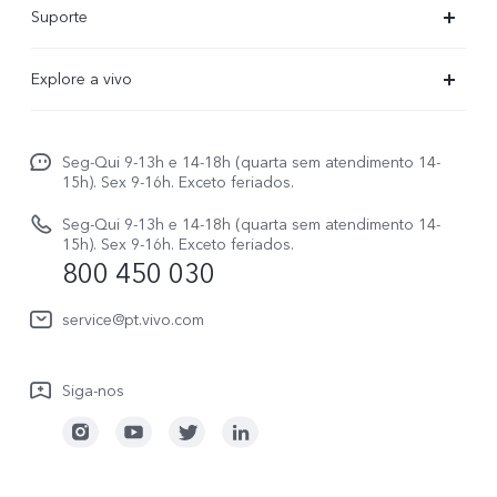
Suporte
X300 FE
Centro de serviço
Explore a vivo
X300Pro
Autenticação com IMEI
Informações
X300
Atualização do sistema
Seg-Qui 9-13h e 14-18h (quarta sem atendimento 14-
Carreiras ao vivo
V70
15h). Sex 9-16h. Exceto feriados.
Manual do utilizador
Avisos legais
V70 FE
Seg-Qui 9-13h e 14-18h (quarta sem atendimento 14-
Atualizar registo
15h). Sex 9-16h. Exceto feriados.
Sobre nós
800 450 030
Watch GT 2
Política de garantia
Sustentabilidade
service@pt.vivo.com
Centro de privacidade da vivo
Siga-nos