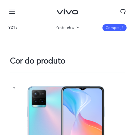
Y21s
Parâmetro
Compre já
Visão geral
Galeria
Cor do produto
Portugal | Selecionar país/região