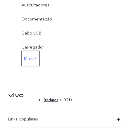
Auscultadores
Documentação
Cabo USB
Carregador
Mais
Ferramenta de Ejecção de Cartão
Película Protectora (aplicada)
Produtos
Y21s
Links populares
X300 Ultra