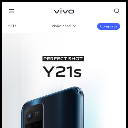
Y21s
Visão geral
Compre já
Galeria
Parâmetro