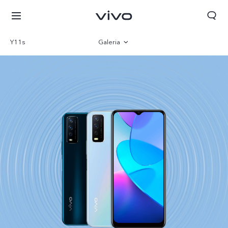
Y11s
Galeria
Visão geral
Parâmetro