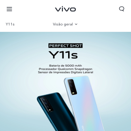
Y11s
Visão geral
Galeria
Parâmetro
Portugal | Selecionar país/região