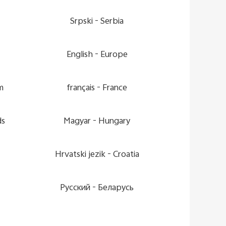
Srpski
Serbia -
English
Europe -
 -
français
France -
 -
Magyar
Hungary -
Hrvatski jezik
Croatia -
Pусский
Беларусь -