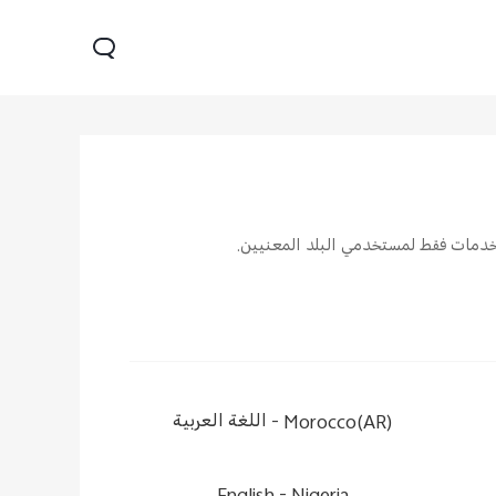
ر الخدمات فقط لمستخدمي البلد المعنيين.
V60 Lite 5G
V60 5G
X200
جديد
جديد
جديد
Morocco(AR) -
اللغة العربية