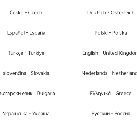
Česko
Czech -
Deutsch
Österreich -
Español
España -
Polski
Polska -
Türkçe
Türkiye -
English
United Kingdom
slovenčina
Slovakia -
Nederlands
Netherlands
български език
Bulgaria -
Ελληνικά
Greece -
Українська
Україна -
Pусский
Россия -