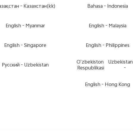
Қазақстан
Казахстан(kk) -
Bahasa
Indonesia -
English
Myanmar -
English
Malaysia -
English
Singapore -
English
Philippines -
Oʻzbekiston
Uzbekistan
Pусский
Uzbekistan -
Respublikasi
-
English
Hong Kong -