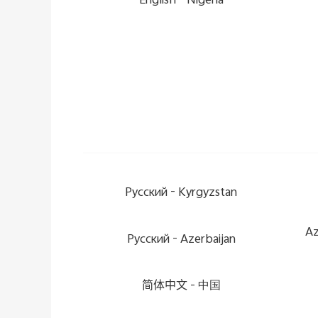
English
Nigeria -
Pусский
Kyrgyzstan -
Az
Pусский
Azerbaijan -
简体中文
中国 -