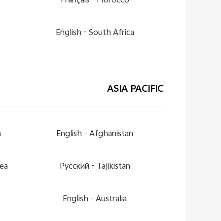
Français
Morocco -
English
South Africa -
ASIA PACIFIC
-
English
Afghanistan -
a -
Pусский
Tajikistan -
English
Australia -