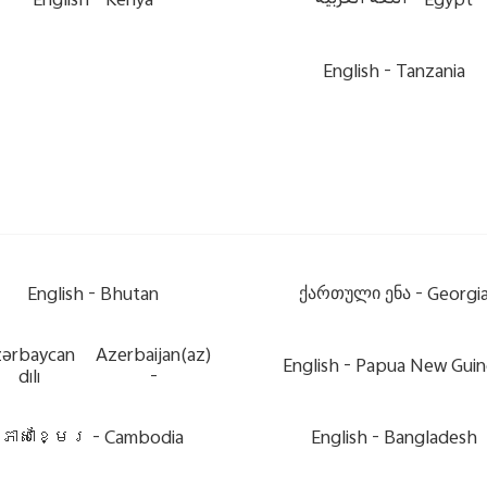
Egypt -
اللغة العربية
Kenya -
English
English
Tanzania -
English
Bhutan -
ქართული ენა
Georgia 
ərbaycan
Azerbaijan(az)
English
Papua New Guine
dili
-
ភាសាខ្មែរ
Cambodia -
English
Bangladesh -