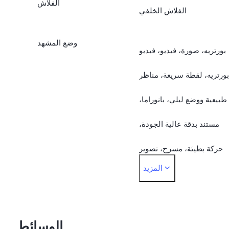
الفلاش
الفلاش الخلفي
وضع المشهد
بورتريه، صورة، فيديو، فيديو
بورتريه، لقطة سريعة، مناظر
طبيعية ووضع ليلي، بانوراما،
مستند بدقة عالية الجودة،
حركة بطيئة، مسرح، تصوير
المزيد
مني، احترافي، طعام، كاميرا
التصوير الفوتوغرافي في
الشارع
الوسائط