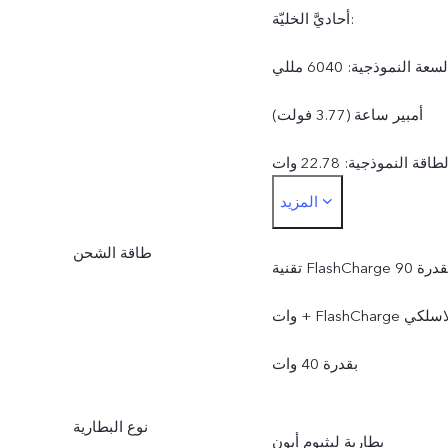
أحاديَّ الخليّة:
السعة النموذجية: 6040 مللي
أمبير ساعة (‏3.77 فولت)
الطاقة النموذجية: 22.78 وات
المزيد
ساعة
طاقة الشحن
السعة المُقدَّرة: 5925 مللي
تقنية FlashCharge بقدرة 90
أمبير ساعة (‏3.77 فولت)
وات + FlashCharge لاسلكي
الطاقة المقدرة: 22.34 وات
بقدرة 40 وات
ساعة
نوع البطارية
بطارية ليثيوم أيون