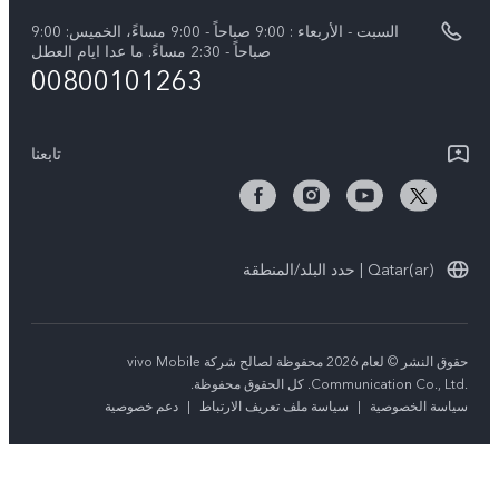
اسعار قطع الغيار
السبت - الأربعاء : 9:00 صباحاً - 9:00 مساءً، الخميس: 9:00
V50 5G
تحديثات النظام
صباحاً - 2:30 مساءً. ما عدا ايام العطل
00800101263
ضمان الشركة المصنعة فيفو
بيان الخصوصية بشأن خدمة العملاء
تابعنا
Qatar(ar) | حدد البلد/المنطقة
حقوق النشر © لعام 2026 محفوظة لصالح شركة vivo Mobile
Communication Co., Ltd.‎. كل الحقوق محفوظة.
سياسة الخصوصية
|
سياسة ملف تعريف الارتباط
|
دعم خصوصية