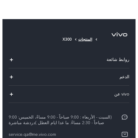
المنتجات
X300
روابط شائعة
X300 Pro (New)
الدعم
X300 (New)
الاسئلة الشائعة
vivo عن
X200 FE (New)
مركز الخدمة
الإشعارات القانونية
Y29s 5G
Funtouch OS
(السبت - الأربعاء : 9:00 صباحاً - 9:00 مساءً، الخميس: 9:00
نبذة عنا
Y39 5G
صباحاً - 2:30 مساءً. ما عدا ايام العطل )دردشة مباشرة
مصادقة IMEI
مركز الخصوصية لدى vivo
service.qa@me.vivo.com
V50 Lite 5G