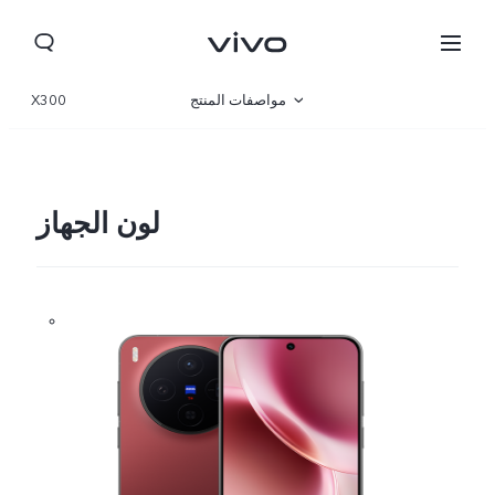
مواصفات المنتج
X300
نظرة عامة
صالة العرض
لون الجهاز
Qatar(ar) | حدد البلد/المنطقة