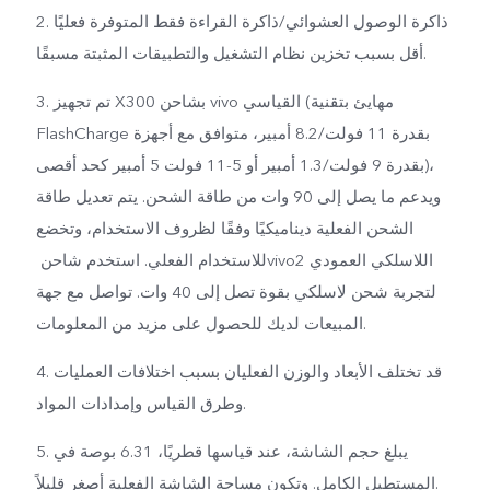
2. ذاكرة الوصول العشوائي/ذاكرة القراءة فقط المتوفرة فعليًا
أقل بسبب تخزين نظام التشغيل والتطبيقات المثبتة مسبقًا.
3. تم تجهيز X300 بشاحن vivo القياسي (مهايئ بتقنية
FlashCharge بقدرة 11 فولت/8.2 أمبير، متوافق مع أجهزة
بقدرة 9 فولت/1.3 أمبير أو 5-11 فولت 5 أمبير كحد أقصى)،
ويدعم ما يصل إلى 90 وات من طاقة الشحن. يتم تعديل طاقة
الشحن الفعلية ديناميكيًا وفقًا لظروف الاستخدام، وتخضع
للاستخدام الفعلي. استخدم شاحن ‏vivo‏ اللاسلكي العمودي 2
لتجربة شحن لاسلكي بقوة تصل إلى 40 وات. تواصل مع جهة
المبيعات لديك للحصول على مزيد من المعلومات.
4. قد تختلف الأبعاد والوزن الفعليان بسبب اختلافات العمليات
وطرق القياس وإمدادات المواد.
5. يبلغ حجم الشاشة، عند قياسها قطريًا، 6.31 بوصة في
المستطيل الكامل. وتكون مساحة الشاشة الفعلية أصغر قليلاً.