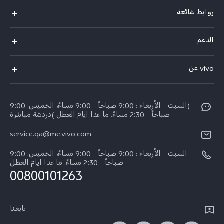
روابط شائعة
X300 Pro (New)
الدعم
X300 (New)
الاسئلة الشائعة
vivo عن
X200 FE (New)
مركز الخدمة
الإشعارات القانونية
Y29s 5G
Funtouch OS
(السبت - الأربعاء : 9:00 صباحاً - 9:00 مساءً، الخميس: 9:00
نبذة عنا
Y39 5G
صباحاً - 2:30 مساءً. ما عدا ايام العطل )دردشة مباشرة
مصادقة IMEI
مركز الخصوصية لدى vivo
service.qa@me.vivo.com
V50 Lite 5G
اسعار قطع الغيار
السبت - الأربعاء : 9:00 صباحاً - 9:00 مساءً، الخميس: 9:00
V50 5G
تحديثات النظام
صباحاً - 2:30 مساءً. ما عدا ايام العطل
00800101263
ضمان الشركة المصنعة فيفو
بيان الخصوصية بشأن خدمة العملاء
تابعنا