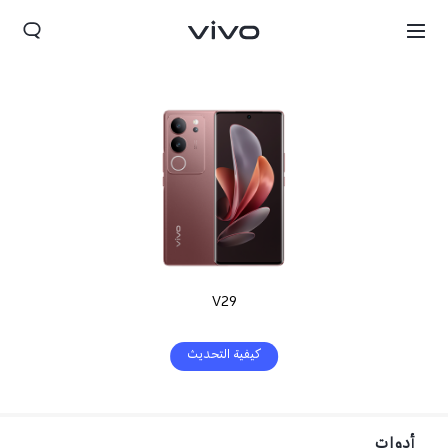
V29
Qatar(ar) | حدد البلد/المنطقة
كيفية التحديث
أدوات